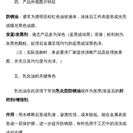
四、产品外观图片特征
防锈油
：通常为透明至棕红色油状液体，涂抹后工件表面形成光亮
或哑光黑色油膜。
发蓝/发黑剂
：液态产品多为深色（蓝黑或绿黑）溶液；粉剂则为
灰黑色颗粒。处理后金属呈现均匀的蓝黑或深黑色泽。
（注：实际选购时，务必要求厂家提供清晰产品及处理效果
图，并关注其均匀度与光泽。）
五、乳化油的关键角色
乳化油在此语境下常指
乳化型防锈油
或作为发黑/发蓝后的
封
闭剂/增强剂
。
作用
：用水稀释后形成乳液，渗透性强，成本较低。能在金属表面
形成一层保护膜，进一步提升防锈期，有时也用于工艺中的清洗或
冷却步骤。